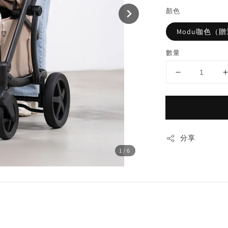
顏色
Modu咖色（
數量
分享
1
/6