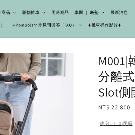
有商品
寵物推車
周邊商品 ｜車圍 ｜ 底墊
最新消息
中）
➕Pompolarr 常見問與答（FAQ）
➕推車操作影片➕
M001
分離式
Slot
Regular
NT$ 22,800
price
總分:
0
-
0
評價