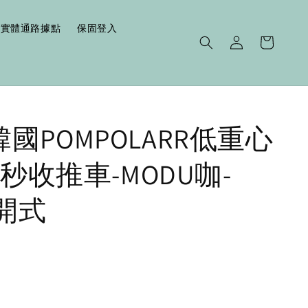
實體通路據點
保固登入
|韓國POMPOLARR低重心
秒收推車-MODU咖-
側開式