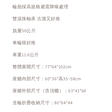
輪胎採高規格避震降噪處理
雙滾珠軸承 古溜又好推
負重50公斤
車輪很好推
車重11.6公斤
整體展開尺寸：77*64*102cm
座艙內部尺寸：60*36*高35~58cm
座艙外部尺寸（含頂棚）：63*41*68
含輪折疊收納尺寸：80*64*44